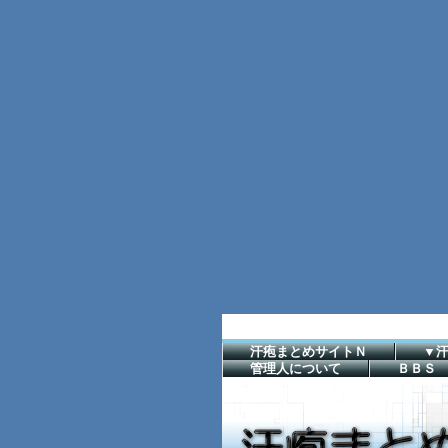
汗疱まとめサイトＮ
▼
管理人について
ＢＢＳ