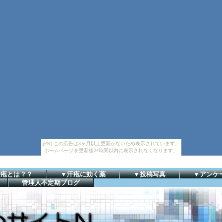
[PR] この広告は3ヶ月以上更新がないため表示されています。
ホームページを更新後24時間以内に表示されなくなります。
汗疱とは？？
▼汗疱に効く薬
▼投稿写真
▼アンケ
管理人不定期ブログ