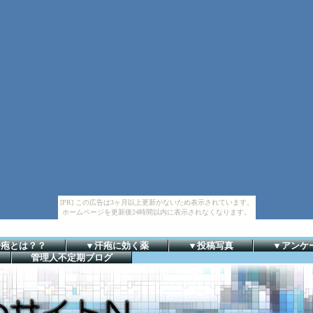
[PR] この広告は3ヶ月以上更新がないため表示されています。
ホームページを更新後24時間以内に表示されなくなります。
汗疱とは？？
▼汗疱に効く薬
▼投稿写真
▼アンケ
管理人不定期ブログ