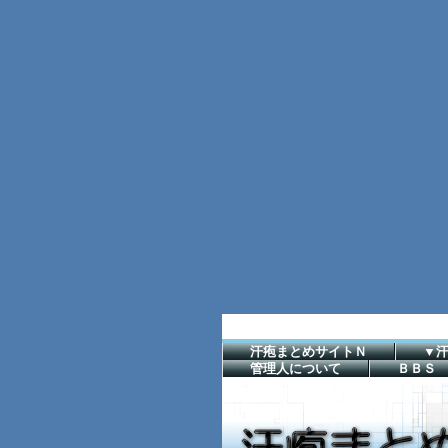
汗疱まとめサイトＮ
▼
管理人について
ＢＢＳ