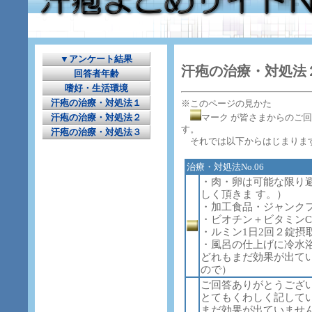
▼アンケート結果
汗疱の治療・対処法
回答者年齢
嗜好・生活環境
汗疱の治療・対処法１
※このページの見かた
マーク が皆さまからのご
汗疱の治療・対処法２
す。
汗疱の治療・対処法３
それでは以下からはじまりま
治療・対処法No.06
・肉・卵は可能な限り
しく頂きま す。）
・加工食品・ジャンク
・ビオチン＋ビタミン
・ルミン1日2回２錠摂
・風呂の仕上げに冷水浴
どれもまだ効果が出て
ので）
ご回答ありがとうござ
とてもくわしく記して
まだ効果が出ていませ