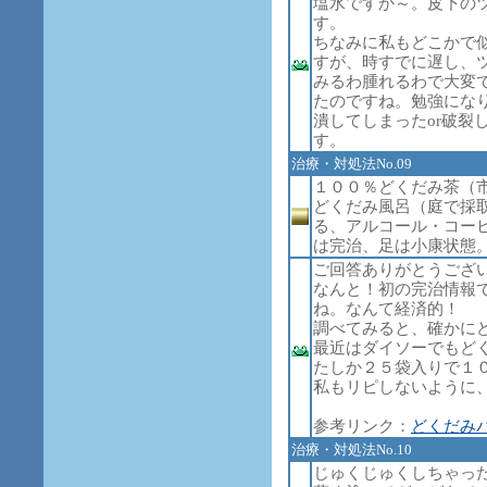
塩水ですか～。皮下の
す。
ちなみに私もどこかで
すが、時すでに遅し、
みるわ腫れるわで大変
たのですね。勉強にな
潰してしまったor破裂
す。
治療・対処法No.09
１００％どくだみ茶（
どくだみ風呂（庭で採
る、アルコール・コー
は完治、足は小康状態
ご回答ありがとうござ
なんと！初の完治情報
ね。なんて経済的！
調べてみると、確かに
最近はダイソーでもど
たしか２５袋入りで１
私もリピしないように
参考リンク：
どくだみ
治療・対処法No.10
じゅくじゅくしちゃっ