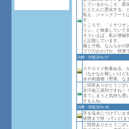
しているからこそ、悪
たとたんに悪化する、
私も、ジャンクフード
す。
ところで、「ミヤリサ
リン」と検索していて
そういえば、私が便秘
と記憶しています。
腸と汗疱、なんらかの
プリのおかげか、快便で
治療・対処法No.07
ステロイド軟膏ぬる。
（なかなか難しいけど
水や刺激物（野菜、な
ご回答ありがとうござ
非汗疱三原則ですね！
見てしまうと気持ち悪
すもんね。
治療・対処法No.08
手を塩水につけていま
状態まで持 っていけま
ご回答ありがとうござ